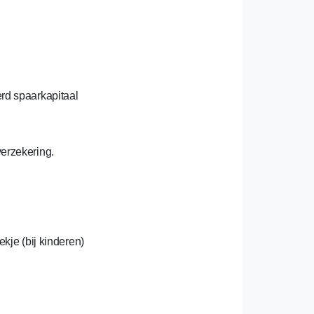
erd spaarkapitaal
verzekering.
kje (bij kinderen)