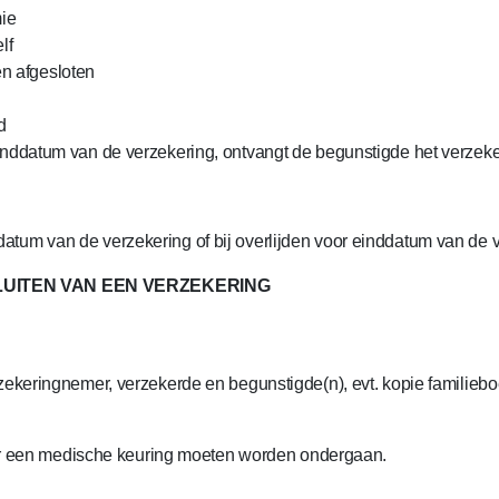
mie
lf
n afgesloten
d
einddatum van de verzekering, ontvangt de begunstigde het verzek
atum van de verzekering of bij overlijden voor einddatum van de 
LUITEN VAN EEN VERZEKERING
rzekeringnemer, verzekerde en begunstigde(n), evt. kopie familieboe
 er een medische keuring moeten worden ondergaan.