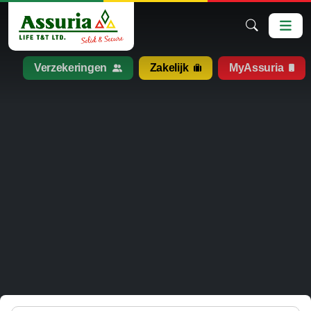
Verzekeringen
Zakelijk
MyAssuria