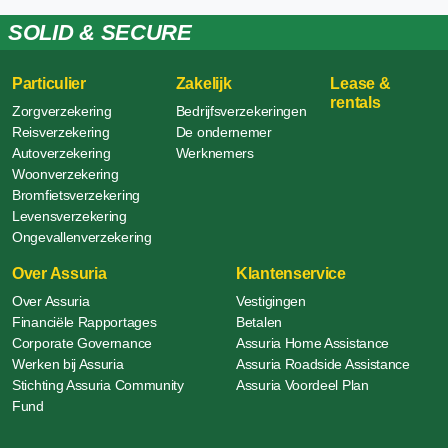
SOLID & SECURE
Particulier
Zakelijk
Lease &
rentals
Zorgverzekering
Bedrijfsverzekeringen
Reisverzekering
De ondernemer
Autoverzekering
Werknemers
Woonverzekering
Bromfietsverzekering
Levensverzekering
Ongevallenverzekering
Over Assuria
Klantenservice
Over Assuria
Vestigingen
Financiële Rapportages
Betalen
Corporate Governance
Assuria Home Assistance
Werken bij Assuria
Assuria Roadside Assistance
Stichting Assuria Community
Assuria Voordeel Plan
Fund