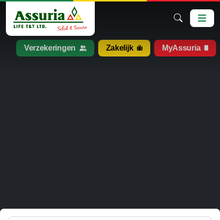
Verzekeringen
Zakelijk
MyAssuria