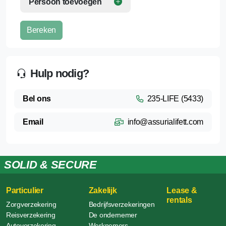
Persoon toevoegen
Bereken
Hulp nodig?
Bel ons
235-LIFE (5433)
Email
info@assurialifett.com
SOLID & SECURE
Particulier
Zakelijk
Lease &
rentals
Zorgverzekering
Bedrijfsverzekeringen
Reisverzekering
De ondernemer
Autoverzekering
Werknemers