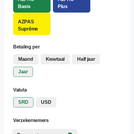
Basis
Plus
AZPAS
Suprême
Betaling per
Maand
Kwartaal
Half jaar
Jaar
Valuta
SRD
USD
Verzekernemers