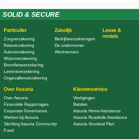
SOLID & SECURE
Particulier
Zakelijk
Lease &
rentals
Zorgverzekering
Bedrijfsverzekeringen
Reisverzekering
De ondernemer
Autoverzekering
Werknemers
Woonverzekering
Bromfietsverzekering
Levensverzekering
Ongevallenverzekering
Over Assuria
Klantenservice
Over Assuria
Vestigingen
Financiële Rapportages
Betalen
Corporate Governance
Assuria Home Assistance
Werken bij Assuria
Assuria Roadside Assistance
Stichting Assuria Community
Assuria Voordeel Plan
Fund