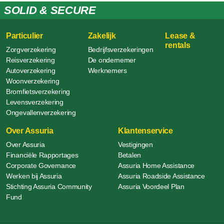
SOLID & SECURE
Particulier
Zakelijk
Lease &
rentals
Zorgverzekering
Bedrijfsverzekeringen
Reisverzekering
De ondernemer
Autoverzekering
Werknemers
Woonverzekering
Bromfietsverzekering
Levensverzekering
Ongevallenverzekering
Over Assuria
Klantenservice
Over Assuria
Vestigingen
Financiële Rapportages
Betalen
Corporate Governance
Assuria Home Assistance
Werken bij Assuria
Assuria Roadside Assistance
Stichting Assuria Community
Assuria Voordeel Plan
Fund