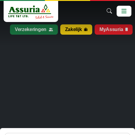
Verzekeringen
Zakelijk
MyAssuria