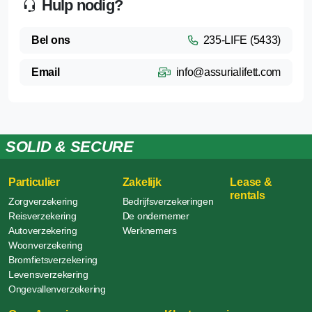
Hulp nodig?
Bel ons
235-LIFE (5433)
Email
info@assurialifett.com
SOLID & SECURE
Particulier
Zakelijk
Lease &
rentals
Zorgverzekering
Bedrijfsverzekeringen
Reisverzekering
De ondernemer
Autoverzekering
Werknemers
Woonverzekering
Bromfietsverzekering
Levensverzekering
Ongevallenverzekering