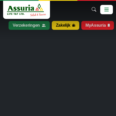
Verzekeringen
Zakelijk
MyAssuria