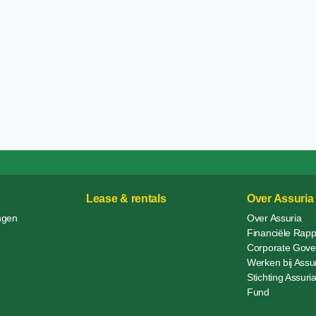
Lease & rentals
Over Assuria
ngen
Over Assuria
Financiële Rap
Corporate Gove
Werken bij Assu
Stichting Assur
Fund