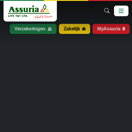
Verzekeringen
Zakelijk
MyAssuria